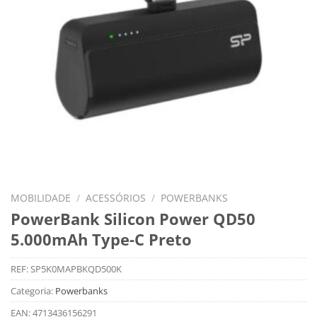
MOBILIDADE
/
ACESSÓRIOS
/
POWERBANKS
PowerBank Silicon Power QD50
5.000mAh Type-C Preto
REF:
SP5K0MAPBKQD500K
Categoria:
Powerbanks
EAN:
4713436156291