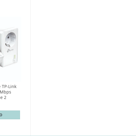
 TP-Link
0Mbps
e 2
TO