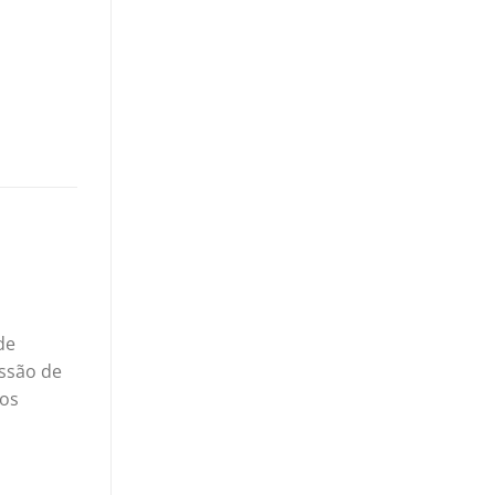
de
issão de
tos