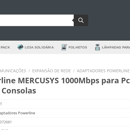
 PACK
LOJA SOLIDÁRIA
FOLHETOS
LÂMPADAS PAR
OMUNICAÇÕES
/
EXPANSÃO DE REDE
/
ADAPTADORES POWERLINE
line MERCUSYS 1000Mbps para Pc
s Consolas
T
aptadores Powerline
072681