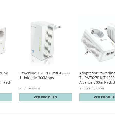
PLink
Powerline TP-LINK Wifi AV600
Adaptador Powerline
1 Unidade 300Mbps
TL-PA7027P KIT 100
m Pack
Alcance 300m Pack d
Ref.: TL-WPA4220
Ref.: TL-PA7027P KIT
VER PRODUTO
VER PRODU