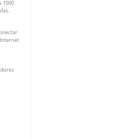
s 1000
das.
onectar
Internet
adores