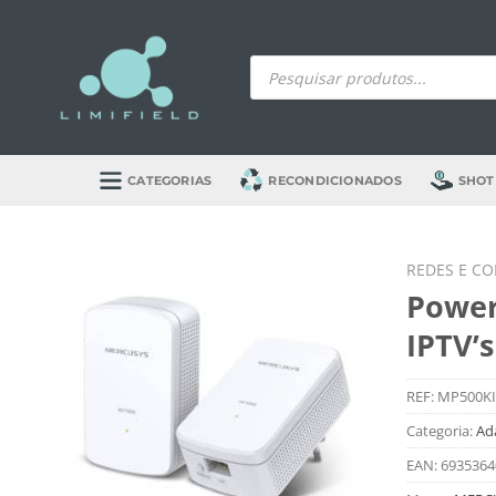
Skip
to
Products
content
search
CATEGORIAS
RECONDICIONADOS
SHOT
REDES E C
Power
IPTV’
REF:
MP500KI
Categoria:
Ad
EAN:
6935364