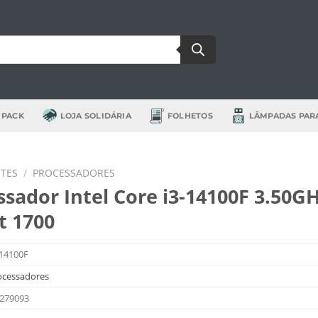
 PACK
LOJA SOLIDÁRIA
FOLHETOS
LÂMPADAS PAR
TES
/
PROCESSADORES
ssador Intel Core i3-14100F 3.50G
t 1700
14100F
ocessadores
279093