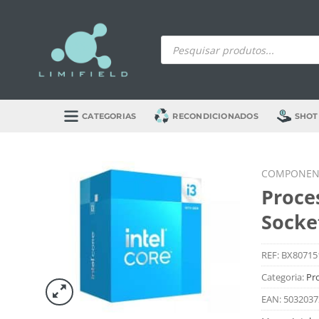
Skip
to
Products
content
search
CATEGORIAS
RECONDICIONADOS
SHOT
COMPONEN
Proce
Socke
REF:
BX80715
Categoria:
Pr
EAN:
5032037