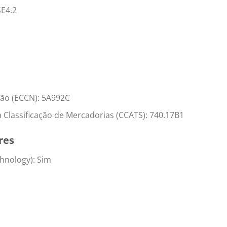
SE4.2
ção (ECCN): 5A992C
lassificação de Mercadorias (CCATS): 740.17B1
res
hnology): Sim