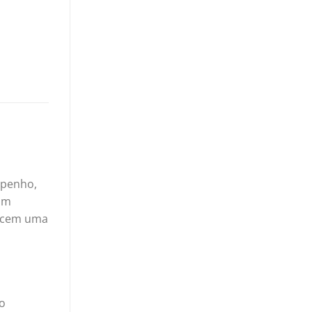
mpenho,
um
recem uma
o