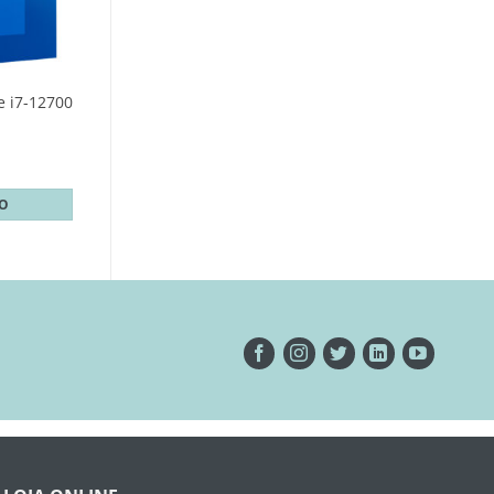
e i7-12700
TO