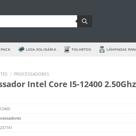
 PACK
LOJA SOLIDÁRIA
FOLHETOS
LÂMPADAS PAR
TES
/
PROCESSADORES
ssador Intel Core I5-12400 2.50Ghz
12400
ocessadores
237741