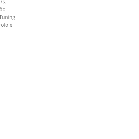
/s.
ção
 Tuning
rolo e