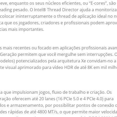
e, enquanto os seus núcleos eficientes, ou “E-cores”, são
eading pesado. O Intel® Thread Director ajuda a monitoriza
olocar ininterruptamente o thread de aplicação ideal no n
ica que os jogadores, criadores e profissionais podem aprov
ncias mais importantes.
os mais recentes ou focado em aplicações profissionais ava
ª Geração permitem que você mergulhe sem interrupções. 
odelos) potencializados pela arquitetura Xe convidam-no a
te visual aprimorado para vídeo HDR de até 8K em mil mil
a que impulsionam jogos, fluxo de trabalho e criação. Os
ção oferecem até 20 lanes (16 PCIe 5.0 e 4 PCIe 4.0) para
dos e armazenamento, por possibilitar pontos de conexão 
ades rápidas de até 4800 MT/s, o que permite maior velocid