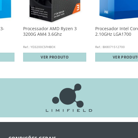
i3-
Processador AMD Ryzen 3
Procesador Intel Cor
3200G AM4 3.6Ghz
2.10GHz LGA1700
Ref.: YD3200C5FHBOX
Ref.: BX8071512700
VER PRODUTO
VER PRODU