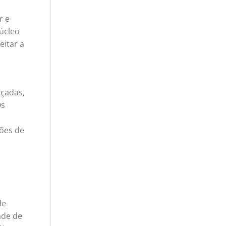
r e
úcleo
eitar a
nçadas,
Os
hões de
de
ade de