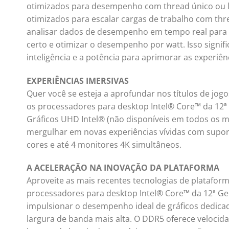
otimizados para desempenho com thread único ou lev
otimizados para escalar cargas de trabalho com thr
analisar dados de desempenho em tempo real para c
certo e otimizar o desempenho por watt. Isso signif
inteligência e a potência para aprimorar as experiê
EXPERIÊNCIAS IMERSIVAS
Quer você se esteja a aprofundar nos títulos de jog
os processadores para desktop Intel® Core™ da 12
Gráficos UHD Intel® (não disponíveis em todos os m
mergulhar em novas experiências vívidas com supor
cores e até 4 monitores 4K simultâneos.
A ACELERAÇÃO NA INOVAÇÃO DA PLATAFORMA
Aproveite as mais recentes tecnologias de plataform
processadores para desktop Intel® Core™ da 12ª Gera
impulsionar o desempenho ideal de gráficos dedica
largura de banda mais alta. O DDR5 oferece velocid