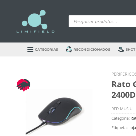
Skip
to
Products
content
search
CATEGORIAS
RECONDICIONADOS
SHOT
PERIFÉRICO
Rato 
2400D
REF:
MUS-UL-
Categoria:
Ra
Etiqueta:
Loja