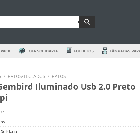
 PACK
LOJA SOLIDÁRIA
FOLHETOS
LÂMPADAS PAR
S
/
RATOS/TECLADOS
/
RATOS
Gembird Iluminado Usb 2.0 Preto
pi
02
tos
 Solidária