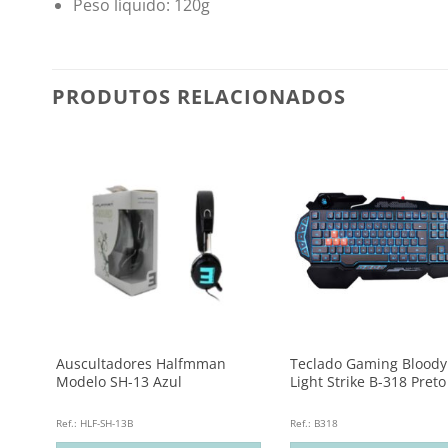
Peso líquido: 120g
PRODUTOS RELACIONADOS
com
Auscultadores Halfmman
Teclado Gaming Bloody
Modelo SH-13 Azul
Light Strike B-318 Preto
Ref.: HLF-SH-13B
Ref.: B318