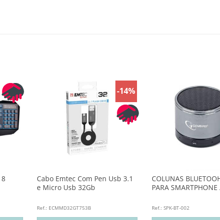
-14%
 8
Cabo Emtec Com Pen Usb 3.1
COLUNAS BLUETOOH
e Micro Usb 32Gb
PARA SMARTPHONE /
Ref.: ECMMD32GT753B
Ref.: SPK-BT-002