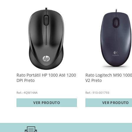
Rato Portátil HP 1000 Até 1200
Rato Logitech M90 1000
o
DPI Preto
V2 Preto
Ref.: 4QM14AA
Ref.: 910-001793
VER PRODUTO
VER PRODUTO