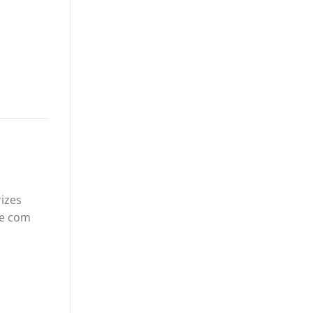
izes
te com