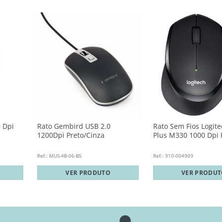
 Dpi
Rato Gembird USB 2.0
Rato Sem Fios Logite
1200Dpi Preto/Cinza
Plus M330 1000 Dpi 
Ref.: MUS-4B-06-BS
Ref.: 910-004909
VER PRODUTO
VER PRODU