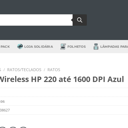
 PACK
LOJA SOLIDÁRIA
FOLHETOS
LÂMPADAS PAR
S
/
RATOS/TECLADOS
/
RATOS
ireless HP 220 até 1600 DPI Azul
tos
08627