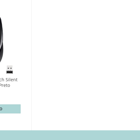
ch Silent
Preto
TO