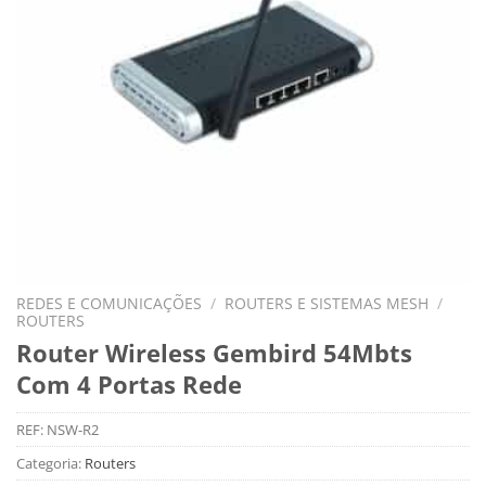
REDES E COMUNICAÇÕES
/
ROUTERS E SISTEMAS MESH
/
ROUTERS
Router Wireless Gembird 54Mbts
Com 4 Portas Rede
REF:
NSW-R2
Categoria:
Routers