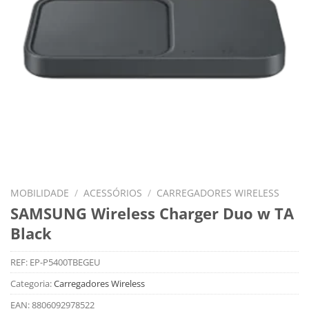
MOBILIDADE
/
ACESSÓRIOS
/
CARREGADORES WIRELESS
SAMSUNG Wireless Charger Duo w TA
Black
REF:
EP-P5400TBEGEU
Categoria:
Carregadores Wireless
EAN:
8806092978522