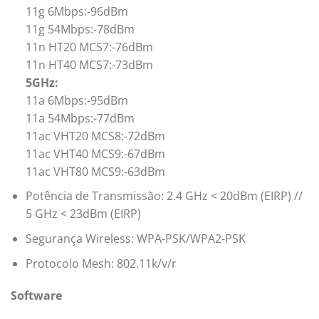
11g 6Mbps:-96dBm
11g 54Mbps:-78dBm
11n HT20 MCS7:-76dBm
11n HT40 MCS7:-73dBm
5GHz:
11a 6Mbps:-95dBm
11a 54Mbps:-77dBm
11ac VHT20 MCS8:-72dBm
11ac VHT40 MCS9:-67dBm
11ac VHT80 MCS9:-63dBm
Potência de Transmissão: 2.4 GHz < 20dBm (EIRP) //
5 GHz < 23dBm (EIRP)
Segurança Wireless: WPA-PSK/WPA2-PSK
Protocolo Mesh: 802.11k/v/r
Software