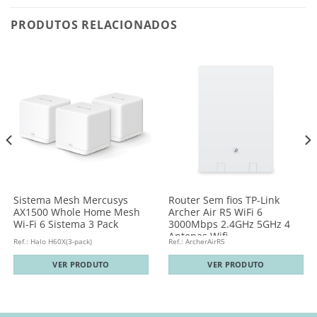
PRODUTOS RELACIONADOS
Sistema Mesh Mercusys
Router Sem fios TP-Link
AX1500 Whole Home Mesh
Archer Air R5 WiFi 6
Wi-Fi 6 Sistema 3 Pack
3000Mbps 2.4GHz 5GHz 4
Antenas Wifi
Ref.: Halo H60X(3-pack)
Ref.: ArcherAirR5
VER PRODUTO
VER PRODUTO