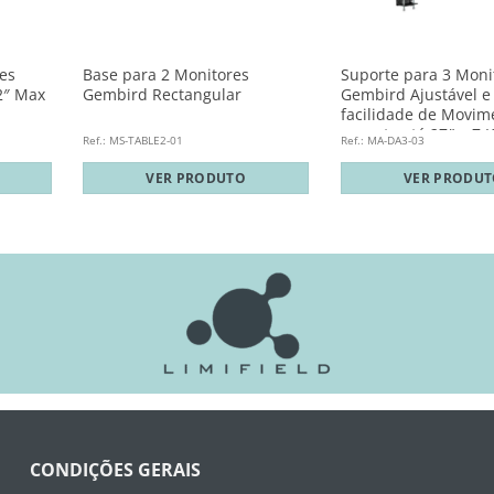
es
Base para 2 Monitores
Suporte para 3 Moni
2″ Max
Gembird Rectangular
Gembird Ajustável e
facilidade de Movim
suporte até 27″ e 7 
Ref.: MS-TABLE2-01
Ref.: MA-DA3-03
VER PRODUTO
VER PRODU
CONDIÇÕES GERAIS