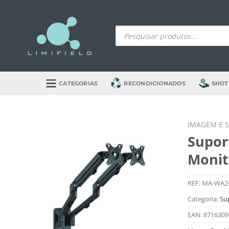
Skip
to
Products
content
search
CATEGORIAS
RECONDICIONADOS
SHOT
IMAGEM E 
Supor
Monit
REF:
MA-WA2
Categoria:
Su
EAN:
8716309