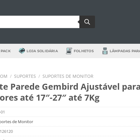
 PACK
LOJA SOLIDÁRIA
FOLHETOS
LÂMPADAS PAR
SOM
/
SUPORTES
/
SUPORTES DE MONITOR
te Parede Gembird Ajustável para
ores até 17″-27″ até 7Kg
-01
portes de Monitor
126120