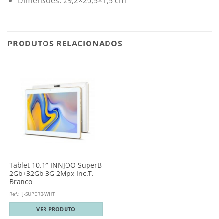
Dimensões: 29,2×20,5×1,5 cm
PRODUTOS RELACIONADOS
Tablet 10.1″ INNJOO SuperB
2Gb+32Gb 3G 2Mpx Inc.T.
Branco
Ref.: IJ-SUPERB-WHT
VER PRODUTO