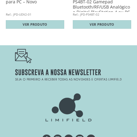
para PC – Novo
PS4BT-02 Gamepad
Bluetooth/RF/USB Analógico
e Digital PlayStation 4 ou PC
Ref.: JPD-UDV2-01
Ref.: JPD-PS4BT-02
VER PRODUTO
VER PRODUTO