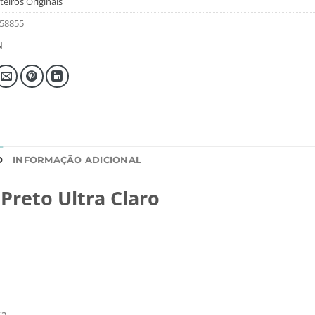
teiros Originais
58855
N
O
INFORMAÇÃO ADICIONAL
 Preto Ultra Claro
ta