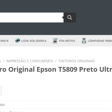
 PACK
LOJA SOLIDÁRIA
FOLHETOS
LÂMPADAS PAR
S
/
IMPRESSÃO E CONSUMÍVEIS
/
TINTEIROS ORIGINAIS
ro Original Epson T5809 Preto Ult
de Tinteiro Original Epson T5809 Preto Ultra Claro
900