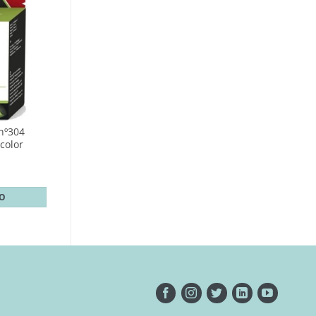
 nº304
color
TO