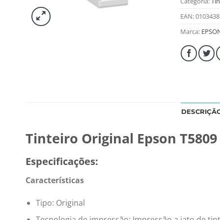
Categoria:
Tin
EAN:
0103438
Marca:
EPSO
DESCRIÇÃ
Tinteiro Original Epson T5809
Especificações:
Características
Tipo: Original
Tecnologia de impressão: Impressão a jato de tin