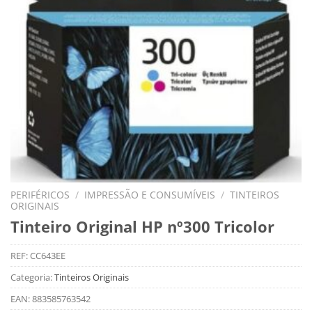
PERIFÉRICOS
/
IMPRESSÃO E CONSUMÍVEIS
/
TINTEIROS
ORIGINAIS
Tinteiro Original HP nº300 Tricolor
REF:
CC643EE
Categoria:
Tinteiros Originais
EAN:
883585763542