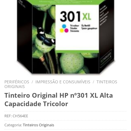
PERIFÉRICOS
/
IMPRESSÃO E CONSUMÍVEIS
/
TINTEIROS
ORIGINAIS
Tinteiro Original HP nº301 XL Alta
Capacidade Tricolor
REF:
CH564EE
Categoria:
Tinteiros Originais