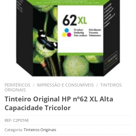
PERIFÉRICOS
/
IMPRESSÃO E CONSUMÍVEIS
/
TINTEIROS
ORIGINAIS
Tinteiro Original HP nº62 XL Alta
Capacidade Tricolor
REF:
C2P07AE
Categoria:
Tinteiros Originais