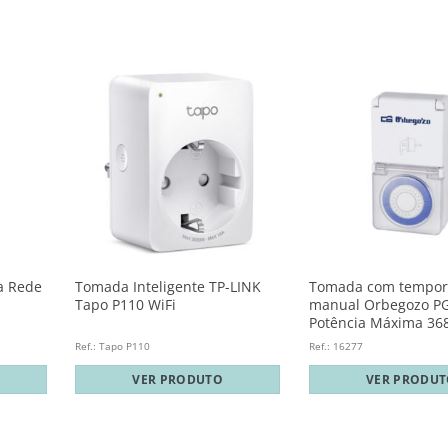
a Rede
Tomada Inteligente TP-LINK
Tomada com tempor
Tapo P110 WiFi
manual Orbegozo PG
Potência Máxima 3
Ref.: Tapo P110
Ref.: 16277
VER PRODUTO
VER PRODU