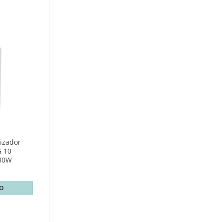
izador
 10
680W
TO