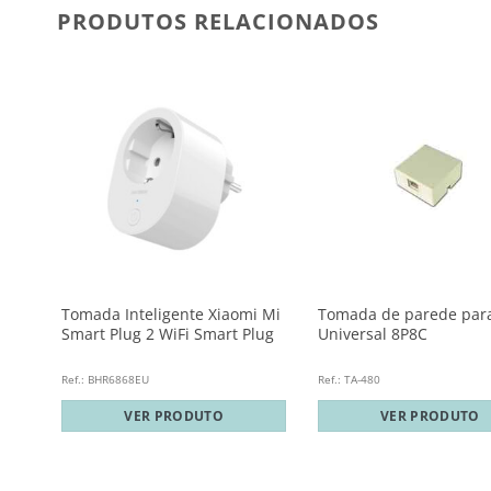
PRODUTOS RELACIONADOS
Fi
Tomada Inteligente Xiaomi Mi
Tomada de parede par
ekit
Smart Plug 2 WiFi Smart Plug
Universal 8P8C
Ref.: BHR6868EU
Ref.: TA-480
VER PRODUTO
VER PRODUTO