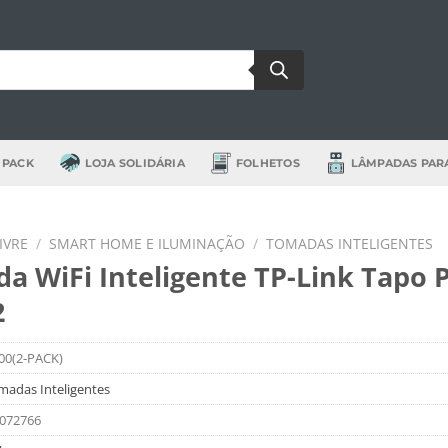
 PACK
LOJA SOLIDÁRIA
FOLHETOS
LÂMPADAS PAR
IVRE
/
SMART HOME E ILUMINAÇÃO
/
TOMADAS INTELIGENTES
a WiFi Inteligente TP-Link Tapo 
2
00(2-PACK)
madas Inteligentes
072766