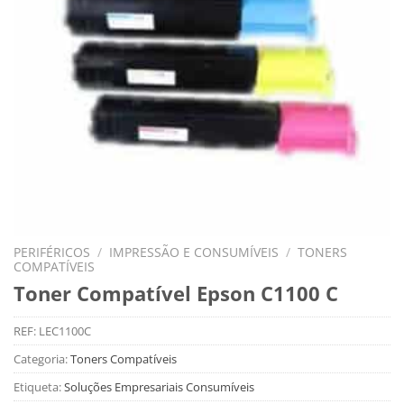
PERIFÉRICOS
/
IMPRESSÃO E CONSUMÍVEIS
/
TONERS
COMPATÍVEIS
Toner Compatível Epson C1100 C
REF:
LEC1100C
Categoria:
Toners Compatíveis
Etiqueta:
Soluções Empresariais Consumíveis