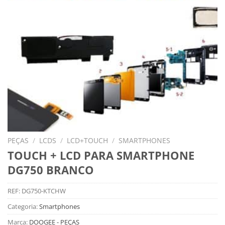
PEÇAS
/
LCDS
/
LCD+TOUCH
/
SMARTPHONES
TOUCH + LCD PARA SMARTPHONE
DG750 BRANCO
REF:
DG750-KTCHW
Categoria:
Smartphones
Marca:
DOOGEE - PEÇAS