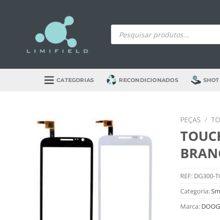
Skip
to
Products
content
search
CATEGORIAS
RECONDICIONADOS
SHOT
PEÇAS
/
T
TOUC
BRAN
REF:
DG300-
Categoria:
Sm
Marca:
DOOGE