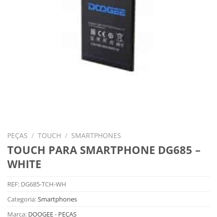
PEÇAS
/
TOUCH
/
SMARTPHONES
TOUCH PARA SMARTPHONE DG685 –
WHITE
REF:
DG685-TCH-WH
Categoria:
Smartphones
Marca:
DOOGEE - PEÇAS