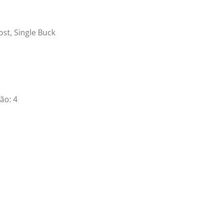
st, Single Buck
ão: 4