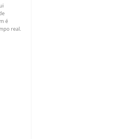
ui
de
ém é
mpo real.