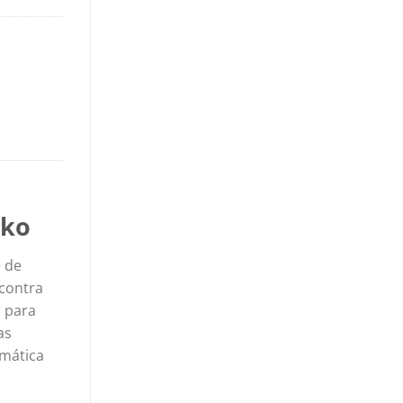
uko
 de
 contra
™ para
as
omática