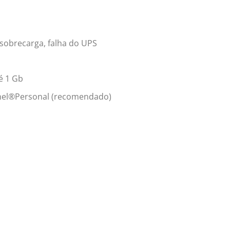
 sobrecarga, falha do UPS
é 1 Gb
anel®Personal (recomendado)