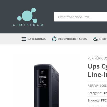
Skip
to
Products
content
search
CATEGORIAS
RECONDICIONADOS
SHOT
PERIFÉRICO
Ups C
Line-
REF:
VP1600E
Categoria:
UPS
Etiqueta:
PFC 