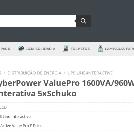
 PACK
LOJA SOLIDÁRIA
FOLHETOS
LÂMPADAS PAR
S
/
DISTRIBUIÇÃO DE ENERGIA
/
UPS LINE-INTERACTIVE
yberPower ValuePro 1600VA/960
Interativa 5xSchuko
LCD
 Line-Interactive
Active Value Pro E Bricks