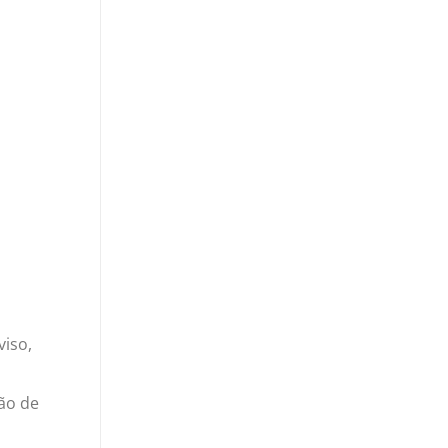
viso,
ão de