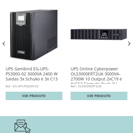
UPS Gembird EG-UPS-
UPS Online Cyberpower
PS3000-02 3000VA 2400 W
OLS3000ERT2UA 3000VA-
Saidas 3x Schuko e 3x C13
2700W 10 Output 2xC19 e
8xC13 Formato Rack 2U
Ref.: EG-UPS-PS3000-02
Ref.: OLS3000ERT2UA
VER PRODUTO
VER PRODUTO