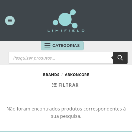
Skip
to
content
CATEGORIAS
Products
search
BRANDS
/
ABKONCORE
FILTRAR
Não foram encontrados produtos correspondentes à
sua pesquisa.