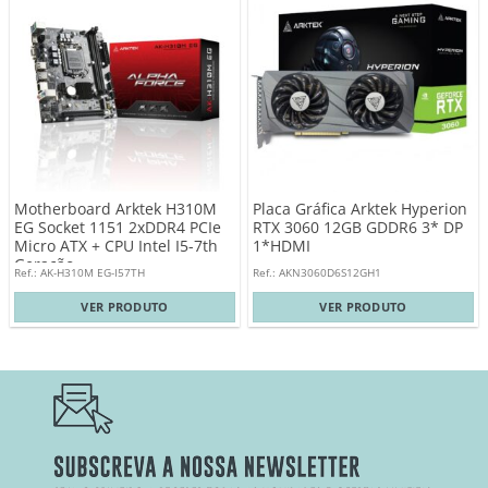
Motherboard Arktek H310M
Placa Gráfica Arktek Hyperion
EG Socket 1151 2xDDR4 PCIe
RTX 3060 12GB GDDR6 3* DP
Micro ATX + CPU Intel I5-7th
1*HDMI
Geração
Ref.: AK-H310M EG-I57TH
Ref.: AKN3060D6S12GH1
VER PRODUTO
VER PRODUTO