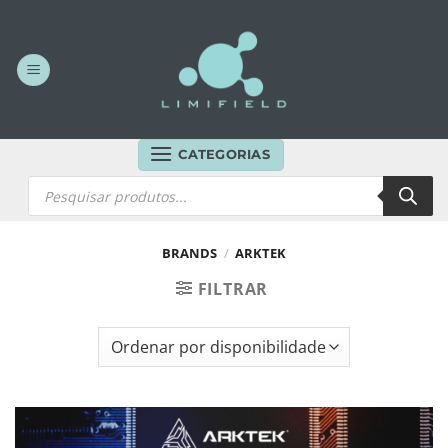
Skip
to
content
CATEGORIAS
Products
search
BRANDS
/
ARKTEK
FILTRAR