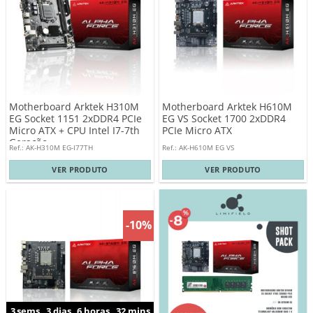
Motherboard Arktek H310M
Motherboard Arktek H610M
EG Socket 1151 2xDDR4 PCIe
EG VS Socket 1700 2xDDR4
Micro ATX + CPU Intel I7-7th
PCIe Micro ATX
Geração
Ref.: AK-H310M EG-I77TH
Ref.: AK-H610M EG VS
VER PRODUTO
VER PRODUTO
-10%
3
sems
3
dias
6
horas
32
mins