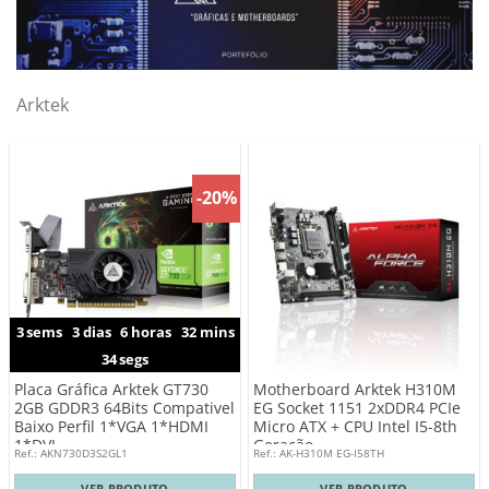
Arktek
-20%
3
sems
3
dias
6
horas
32
mins
33
segs
Placa Gráfica Arktek GT730
Motherboard Arktek H310M
2GB GDDR3 64Bits Compativel
EG Socket 1151 2xDDR4 PCIe
Baixo Perfil 1*VGA 1*HDMI
Micro ATX + CPU Intel I5-8th
1*DVI
Geração
Ref.: AKN730D3S2GL1
Ref.: AK-H310M EG-I58TH
VER PRODUTO
VER PRODUTO