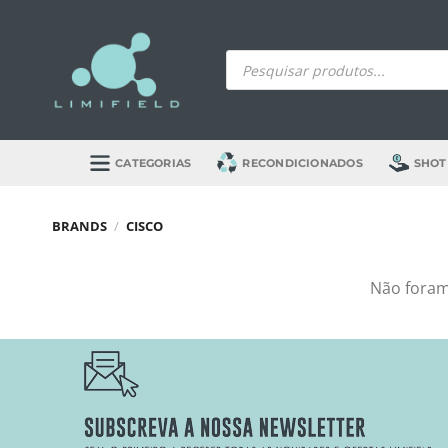
Skip
to
Products
content
search
CATEGORIAS
RECONDICIONADOS
SHOT
BRANDS
/
CISCO
Não foram