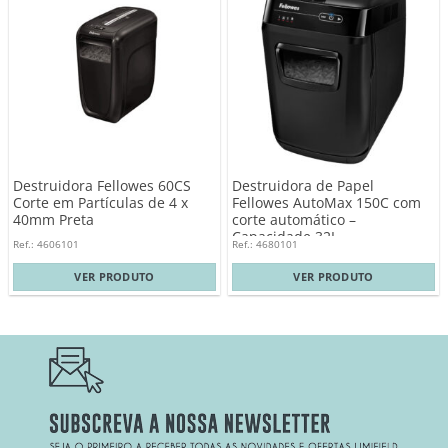
Destruidora Fellowes 60CS
Destruidora de Papel
Corte em Partículas de 4 x
Fellowes AutoMax 150C com
40mm Preta
corte automático –
Capacidade 32L
Ref.: 4606101
Ref.: 4680101
VER PRODUTO
VER PRODUTO