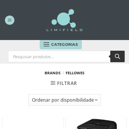
Skip
to
content
CATEGORIAS
Products
search
BRANDS
/
FELLOWES
FILTRAR