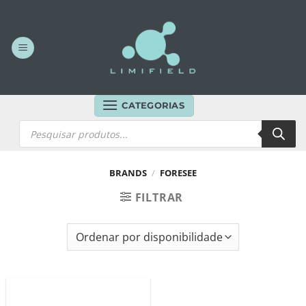
Skip
to
content
CATEGORIAS
Products
search
BRANDS
/
FORESEE
FILTRAR