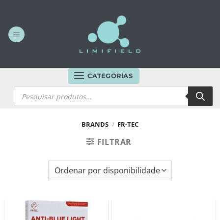
Skip
to
content
CATEGORIAS
Products
search
BRANDS
/
FR-TEC
FILTRAR