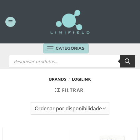
Skip
to
content
CATEGORIAS
Products
search
BRANDS
/
LOGILINK
FILTRAR