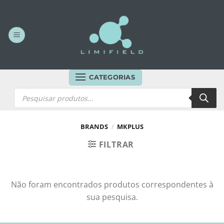
Skip
to
content
CATEGORIAS
Products
search
BRANDS
/
MKPLUS
FILTRAR
Não foram encontrados produtos correspondentes à
sua pesquisa.