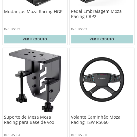
Pedal Embraiagem Moza
Mudanças Moza Racing HGP
Racing CRP2
Ref.: RS039
Ref.: RS067
VER PRODUTO
VER PRODUTO
Suporte de Mesa Moza
Volante Caminhão Moza
Racing para Base de voo
Racing TSW RS060
Ref.: AS004
Ref.: RS060