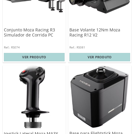
Conjunto Moza Racing R3
Base Volante 12Nm Moza
Simulador de Corrida PC
Racing R12 V2
Ref.: RS074
Ref.: RS081
VER PRODUTO
VER PRODUTO
Base para Flightstick Moza
Joystick Lateral Moza MA3X