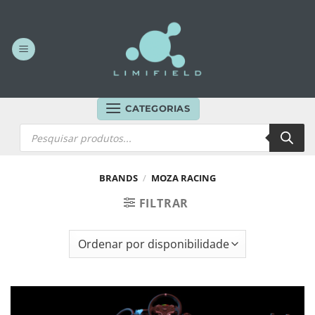
Skip
to
content
CATEGORIAS
Products
search
BRANDS
/
MOZA RACING
FILTRAR