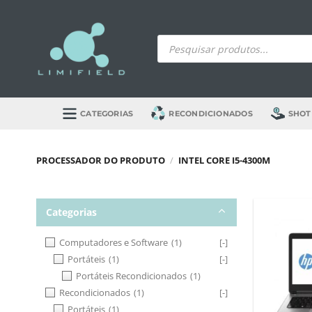
Skip
to
Products
content
search
CATEGORIAS
RECONDICIONADOS
SHOT
PROCESSADOR DO PRODUTO
/
INTEL CORE I5-4300M
Categorias
Computadores e Software
(1)
[-]
Portáteis
(1)
[-]
Portáteis Recondicionados
(1)
Recondicionados
(1)
[-]
Portáteis
(1)