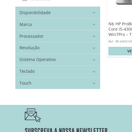
Disponibilidade
Nb HP ProBo
Marca
Core i5-43
Win7Pro – T
Processador
Ref.: RE-640G10
Resolução
V
Sistema Operativo
Teclado
Touch