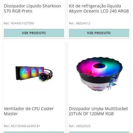
Dissipador Líquido Sharkoon
Kit de refrigeração líquida
S70 RGB Preto
Abysm Oceanic LCD 240 ARGB
Ref.: 4044951037995
Ref.: AB324012
VER PRODUTO
VER PRODUTO
Ventilador de CPU Cooler
Dissipador Unyka MultiSocket
Master
JOTUN DF 120MM RGB
Ref.: MLY-D36M-A24PZ-R1
Ref.: UK532023