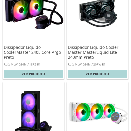
Dissipador Liquido
Dissipador Líquido Cooler
CoolerMaster 240L Core Argb
Master MasterLiquid Lite
Preto
240mm Preto
Ref.: MLW-D24M-A18PZ-R1
Ref.: MLW-D24M-A20PW-R1
VER PRODUTO
VER PRODUTO