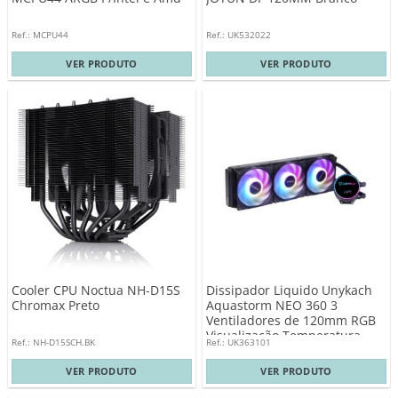
Ref.: MCPU44
Ref.: UK532022
VER PRODUTO
VER PRODUTO
Cooler CPU Noctua NH-D15S
Dissipador Liquido Unykach
Chromax Preto
Aquastorm NEO 360 3
Ventiladores de 120mm RGB
Visualização Temperatura
Ref.: NH-D15SCH.BK
Ref.: UK363101
CPU – Tubo de 38mm
VER PRODUTO
VER PRODUTO