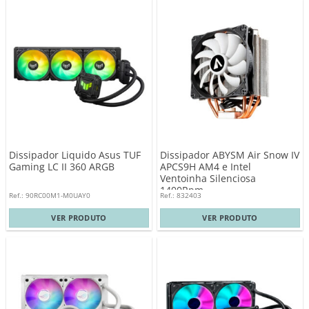
Dissipador Liquido Asus TUF
Dissipador ABYSM Air Snow IV
Gaming LC II 360 ARGB
APCS9H AM4 e Intel
Ventoinha Silenciosa
1400Rpm
Ref.: 90RC00M1-M0UAY0
Ref.: 832403
VER PRODUTO
VER PRODUTO