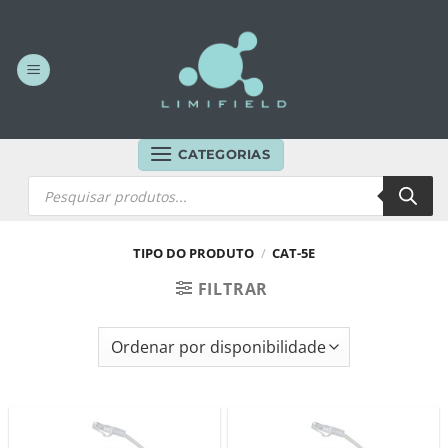
Skip
to
content
CATEGORIAS
Products
search
TIPO DO PRODUTO
/
CAT-5E
FILTRAR