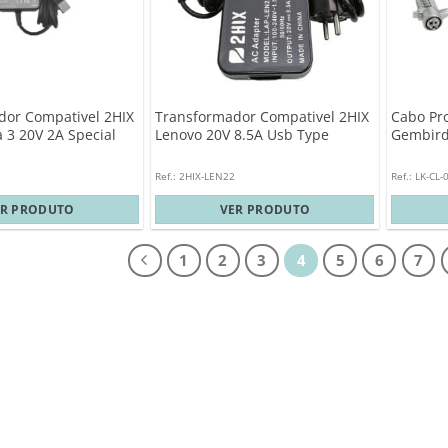
dor Compativel 2HIX
Transformador Compativel 2HIX
Cabo Pro
 3 20V 2A Special
Lenovo 20V 8.5A Usb Type
Gembird 
Ref.: 2HIX-LEN22
Ref.: LK-CL-
ER PRODUTO
VER PRODUTO
1
2
3
4
5
6
7