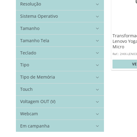
Resolução
Sistema Operativo
Tamanho
Transforma
Tamanho Tela
Lenovo Yoga
Micro
Teclado
Ref.: 2HIX-LEN03
V
Tipo
Tipo de Memória
Touch
Voltagem OUT (V)
Webcam
Em campanha