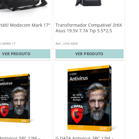
rtátil Modecom Mark 17″
Transformador Compativel 2HIX
Asus 19.5V 7.7A Tip 5.5*2.5
MC-MARK-17
Ref.: 2HIX-AS06
VER PRODUTO
VER PRODUTO
Antivirus 5PC 12M –
G DATA Antivirus 3PC 12M –