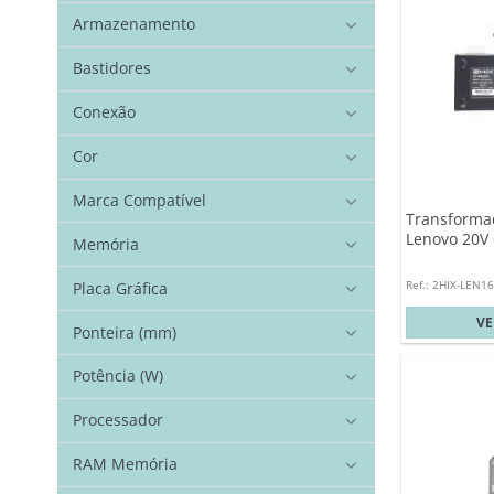
Armazenamento
Bastidores
Conexão
Cor
Marca Compatível
Transforma
Lenovo 20V 
Memória
Ref.: 2HIX-LEN16
Placa Gráfica
V
Ponteira (mm)
Potência (W)
Processador
RAM Memória