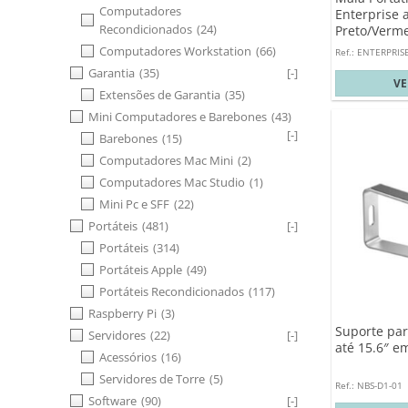
Computadores
Enterprise a
Recondicionados
(24)
Preto/Verm
Computadores Workstation
(66)
Ref.: ENTERPRIS
Garantia
(35)
[-]
V
Extensões de Garantia
(35)
Mini Computadores e Barebones
(43)
[-]
Barebones
(15)
Computadores Mac Mini
(2)
Computadores Mac Studio
(1)
Mini Pc e SFF
(22)
Portáteis
(481)
[-]
Portáteis
(314)
Portáteis Apple
(49)
Portáteis Recondicionados
(117)
Raspberry Pi
(3)
Suporte par
Servidores
(22)
[-]
até 15.6″ 
Acessórios
(16)
Servidores de Torre
(5)
Ref.: NBS-D1-01
Software
(90)
[-]