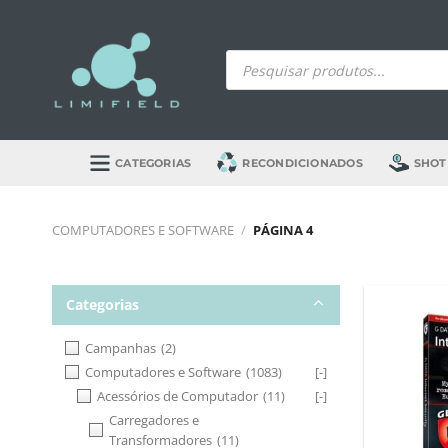
Skip
to
Products
content
search
CATEGORIAS
RECONDICIONADOS
SHOT
COMPUTADORES E SOFTWARE
/
PÁGINA 4
Categorias
Campanhas
(2)
Computadores e Software
(1083)
[-]
Acessórios de Computador
(11)
[-]
Carregadores e
Transformadores
(11)