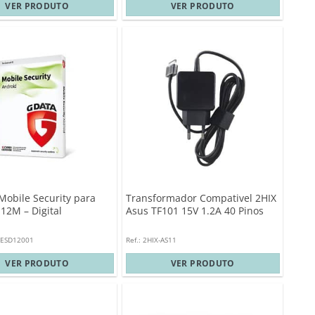
VER PRODUTO
VER PRODUTO
Mobile Security para
Transformador Compativel 2HIX
12M – Digital
Asus TF101 15V 1.2A 40 Pinos
1ESD12001
Ref.: 2HIX-AS11
VER PRODUTO
VER PRODUTO