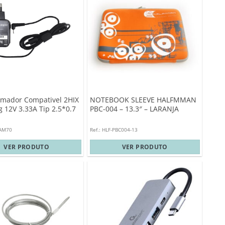
rmador Compativel 2HIX
NOTEBOOK SLEEVE HALFMMAN
 12V 3.33A Tip 2.5*0.7
PBC-004 – 13.3″ – LARANJA
SAM70
Ref.: HLF-PBC004-13
VER PRODUTO
VER PRODUTO