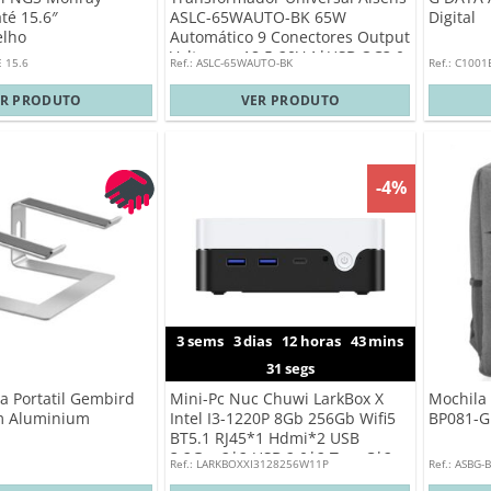
té 15.6″
ASLC-65WAUTO-BK 65W
Digital
elho
Automático 9 Conectores Output
Voltagem 18.5-20V 1*USB QC3.0
E 15.6
Ref.: ASLC-65WAUTO-BK
Ref.: C100
ER PRODUTO
VER PRODUTO
-4%
3
sems
3
dias
12
horas
43
mins
30
segs
a Portatil Gembird
Mini-Pc Nuc Chuwi LarkBox X
Mochila 
em Aluminium
Intel I3-1220P 8Gb 256Gb Wifi5
BP081-G
BT5.1 RJ45*1 Hdmi*2 USB
3.2Gen2*2 USB 2.0*2 TypeC*2
Ref.: LARKBOXXI3128256W11P
Ref.: ASBG-
Windows 11 Pro