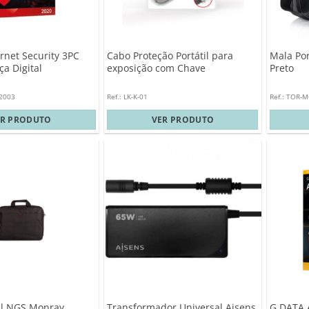
rnet Security 3PC
Cabo Proteção Portátil para
Mala Po
ça Digital
exposição com Chave
Preto
12003
Ref.: LK-K-01
Ref.: TOR-
ER PRODUTO
VER PRODUTO
il NGS Monray
Transformador Universal Aisens
G DATA 