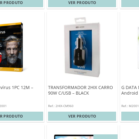
ER PRODUTO
VER PRODUTO
vírus 1PC 12M –
TRANSFORMADOR 2HIX CARRO
G DATA 
90W C/USB – BLACK
Android 
12001
Ref.: 2HIX-CM960
Ref.: M200
ER PRODUTO
VER PRODUTO