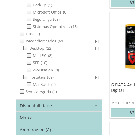
V
Backup
(1)
Microsoft Office
(6)
Segurança
(68)
Sistemas Operativos
(15)
I-Tec
(1)
Recondicionados
(91)
[-]
Desktop
(22)
[-]
Mini PC
(8)
SFF
(10)
Worstation
(4)
Portáteis
(69)
[-]
MacBook
(2)
G DATA Anti
Digital
Sem categoria
(1)
Ref.: C1001ESD
Disponibilidade
V
Marca
Amperagem (A)