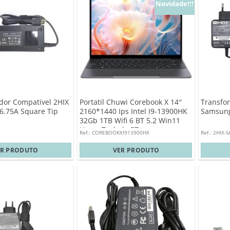
Novidade!!!
dor Compativel 2HIX
Portatil Chuwi Corebook X 14″
Transfo
6.75A Square Tip
2160*1440 Ips Intel I9-13900HK
Samsung
32Gb 1TB Wifi 6 BT 5.2 Win11
Home Teclado PT
Ref.: COREBOOKXI913900HX
Ref.: 2HIX-
ER PRODUTO
VER PRODUTO