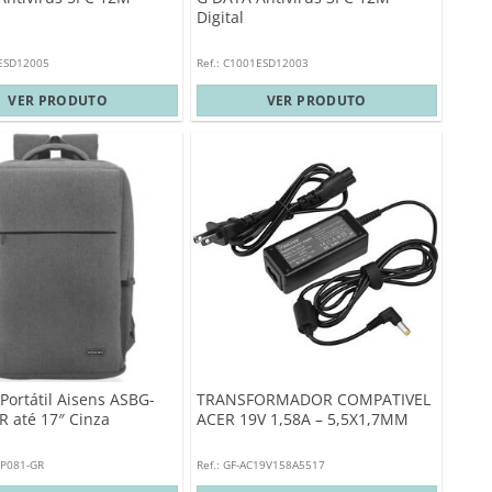
Digital
1ESD12005
Ref.: C1001ESD12003
VER PRODUTO
VER PRODUTO
Portátil Aisens ASBG-
TRANSFORMADOR COMPATIVEL
R até 17″ Cinza
ACER 19V 1,58A – 5,5X1,7MM
BP081-GR
Ref.: GF-AC19V158A5517