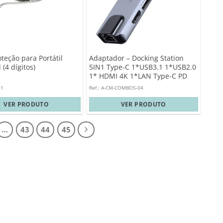
teção para Portátil
Adaptador – Docking Station
(4 dígitos)
5IN1 Type-C 1*USB3.1 1*USB2.0
1* HDMI 4K 1*LAN Type-C PD
01
Ref.: A-CM-COMBO5-04
VER PRODUTO
VER PRODUTO
…
43
44
45