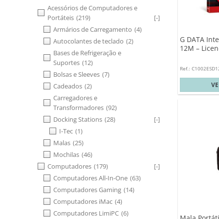
Acessórios de Computadores e
Portáteis
(219)
[-]
Armários de Carregamento
(4)
G DATA Inte
Autocolantes de teclado
(2)
12M – Licen
Bases de Refrigeração e
Suportes
(12)
Ref.: C1002ESD
Bolsas e Sleeves
(7)
V
Cadeados
(2)
Carregadores e
Transformadores
(92)
Docking Stations
(28)
[-]
I-Tec
(1)
Malas
(25)
Mochilas
(46)
Computadores
(179)
[-]
Computadores All-In-One
(63)
Computadores Gaming
(14)
Computadores iMac
(4)
Computadores LimiPC
(6)
Mala Portát