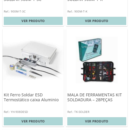
Ref.: 900M-T-3C
Ref.: 900M-T-K
VER PRODUTO
VER PRODUTO
Kit Ferro Soldar ESD
MALA DE FERRAMENTAS KIT
Termostático caixa Aluminio
SOLDADURA – 28PEÇAS
Ref.: YH-908DESD
Ref.: TK-SOLDER
VER PRODUTO
VER PRODUTO