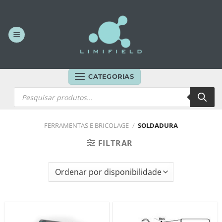
Skip
to
content
CATEGORIAS
Products
search
FERRAMENTAS E BRICOLAGE
/
SOLDADURA
FILTRAR