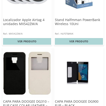
Localizador Apple Airtag 4
Stand Halfmman PowerBank
unidades MX542ZM/A
Wireless 10Uni
Ref.: MX542ZM/A
Ref.: HLFSTBANK
VER PRODUTO
VER PRODUTO
CAPA PARA DOOGEE DG310 –
CAPA PARA DOOGEE DG900
FLIP CASE COLAR LEATHER –
FLIP – BLACK