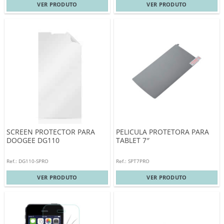
Halfmman Cabo Bubble Zinc
VER PRODUTO
VER PRODUTO
20Uni
SCREEN PROTECTOR PARA
PELICULA PROTETORA PARA
DOOGEE DG110
TABLET 7″
Ref.: DG110-SPRO
Ref.: SPT7PRO
VER PRODUTO
VER PRODUTO