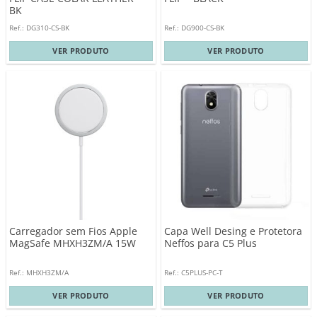
BK
Ref.: DG310-CS-BK
Ref.: DG900-CS-BK
VER PRODUTO
VER PRODUTO
Carregador sem Fios Apple
Capa Well Desing e Protetora
MagSafe MHXH3ZM/A 15W
Neffos para C5 Plus
Ref.: MHXH3ZM/A
Ref.: C5PLUS-PC-T
VER PRODUTO
VER PRODUTO