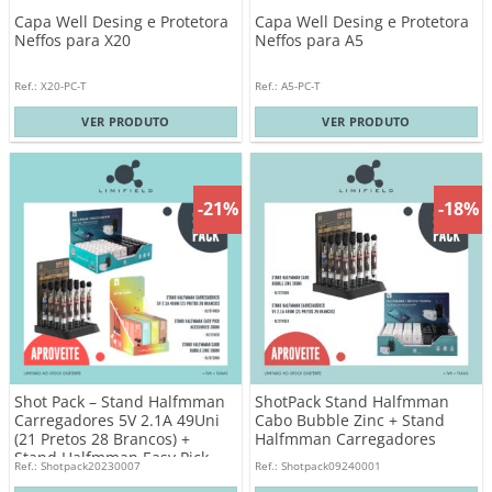
Capa Well Desing e Protetora
Capa Well Desing e Protetora
Neffos para X20
Neffos para A5
Ref.: X20-PC-T
Ref.: A5-PC-T
VER PRODUTO
VER PRODUTO
-21%
-18%
Shot Pack – Stand Halfmman
ShotPack Stand Halfmman
Carregadores 5V 2.1A 49Uni
Cabo Bubble Zinc + Stand
(21 Pretos 28 Brancos) +
Halfmman Carregadores
Stand Halfmman Easy Pick
Ref.: Shotpack20230007
Ref.: Shotpack09240001
Acessories 20Uni + Stand