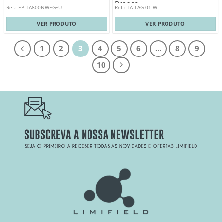
Branco
Ref.: EP-TA800NWEGEU
Ref.: TA-TAG-01-W
VER PRODUTO
VER PRODUTO
1
2
3
4
5
6
…
8
9
10