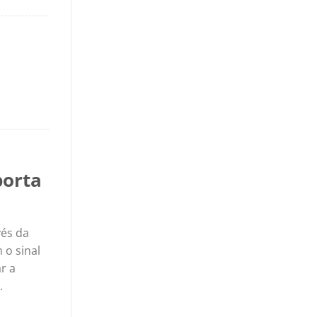
porta
vés da
 o sinal
r a
.