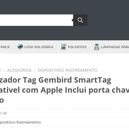
 PACK
LOJA SOLIDÁRIA
FOLHETOS
LÂMPADAS PAR
E
/
ACESSÓRIOS
/
DISPOSITIVOS RASTREAMENTO
izador Tag Gembird SmartTag
tivel com Apple Inclui porta cha
o
01-W
spositivos Rastreamento