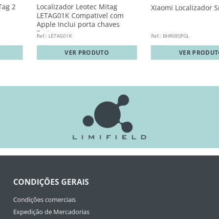
Tag 2
Localizador Leotec Mitag
Xiaomi Localizador 
LETAG01K Compativel com
Apple Inclui porta chaves
Preto
Ref.: LETAG01K
Ref.: BHR08SPGL
VER PRODUTO
VER PRODU
CONDIÇÕES GERAIS
Condições comerciais
Expedição de Mercadorias