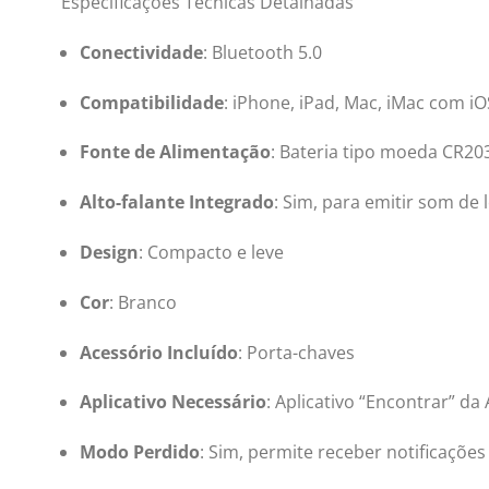
Especificações Técnicas Detalhadas
Conectividade
:
Bluetooth 5.0
Compatibilidade
:
iPhone, iPad, Mac, iMac com i
Fonte de Alimentação
:
Bateria tipo moeda CR2032
Alto-falante Integrado
:
Sim, para emitir som de 
Design
:
Compacto e leve
Cor
:
Branco
Acessório Incluído
:
Porta-chaves
Aplicativo Necessário
:
Aplicativo “Encontrar” da
Modo Perdido
:
Sim, permite receber notificaçõe