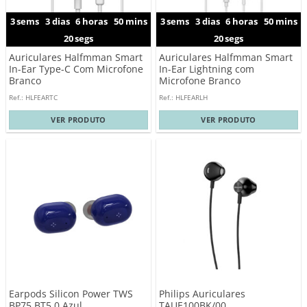
3
sems
3
dias
6
horas
50
mins
3
sems
3
dias
6
horas
50
mins
19
segs
19
segs
Auriculares Halfmman Smart
Auriculares Halfmman Smart
In-Ear Type-C Com Microfone
In-Ear Lightning com
Branco
Microfone Branco
Ref.: HLFEARTC
Ref.: HLFEARLH
VER PRODUTO
VER PRODUTO
Earpods Silicon Power TWS
Philips Auriculares
BP75 BT5.0 Azul
TAUE100BK/00