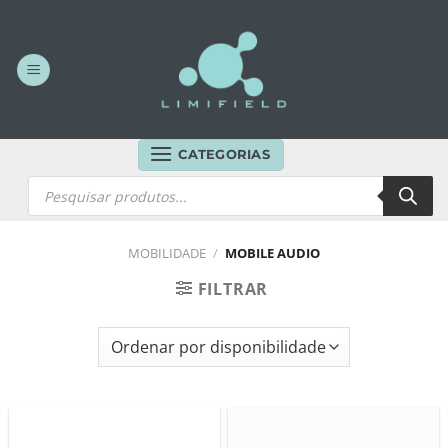
Skip
to
content
CATEGORIAS
Products
search
MOBILIDADE
/
MOBILE AUDIO
FILTRAR