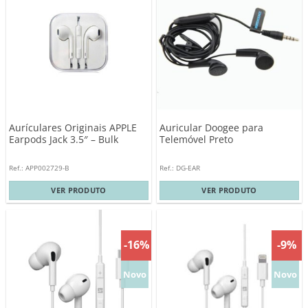
Aurículares Originais APPLE
Auricular Doogee para
Earpods Jack 3.5″ – Bulk
Telemóvel Preto
Ref.: APP002729-B
Ref.: DG-EAR
VER PRODUTO
VER PRODUTO
-16%
-9%
Novo
Novo