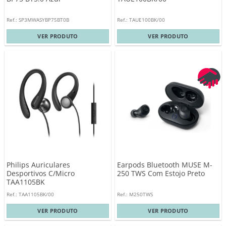
Ref.: SP3MWASYBP75BT0B
Ref.: TAUE100BK/00
VER PRODUTO
VER PRODUTO
Philips Auriculares
Earpods Bluetooth MUSE M-
Desportivos C/Micro
250 TWS Com Estojo Preto
TAA1105BK
Ref.: TAA1105BK/00
Ref.: M250TWS
VER PRODUTO
VER PRODUTO