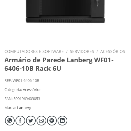
COMPUTADORES E SOFTWARE
/
SERVIDORES
/
ACESSÓRIOS
Armário de Parede Lanberg WF01-
6406-10B Rack 6U
REF:
WF01-6406-10B
Categoria:
Acessórios
EAN:
5901969403053
Marca:
Lanberg