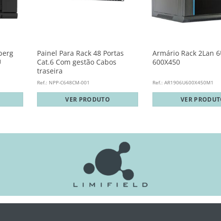
berg
Painel Para Rack 48 Portas
Armário Rack 2Lan 6
U
Cat.6 Com gestão Cabos
600X450
traseira
Ref.: NPP-C648CM-001
Ref.: AR1906U600X450M1
VER PRODUTO
VER PRODU