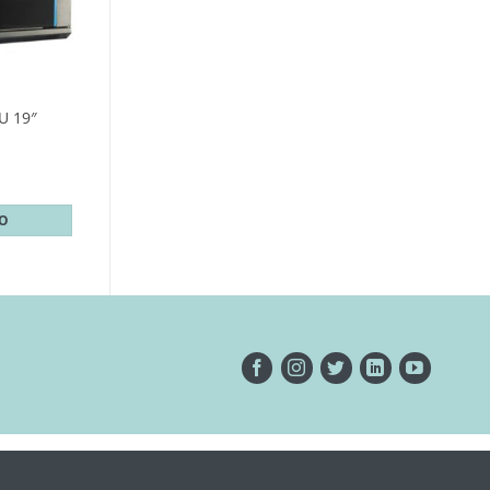
U 19″
TO