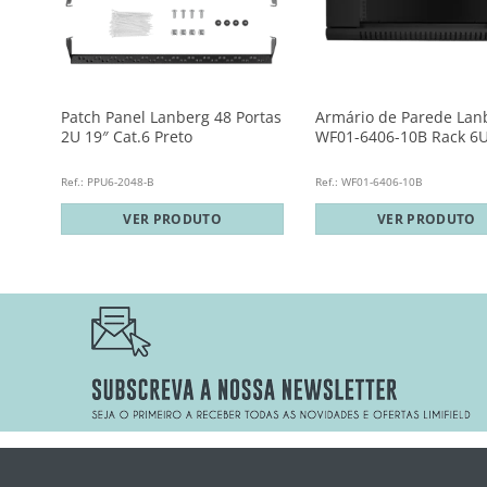
″
Patch Panel Lanberg 48 Portas
Armário de Parede Lan
2U 19″ Cat.6 Preto
WF01-6406-10B Rack 6
Ref.: PPU6-2048-B
Ref.: WF01-6406-10B
VER PRODUTO
VER PRODUTO