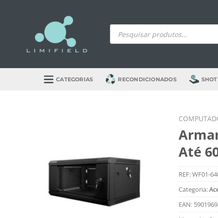
Skip
to
Products
content
search
CATEGORIAS
RECONDICIONADOS
SHOT
COMPUTADO
Armar
Até 6
REF:
WF01-64
Categoria:
Ac
EAN:
5901969