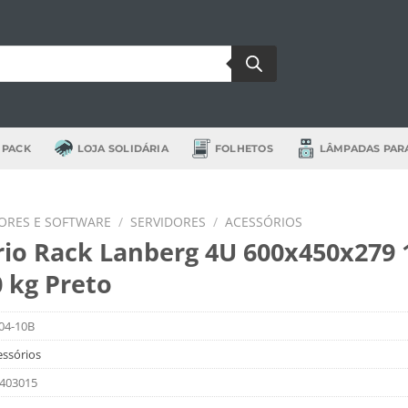
 PACK
LOJA SOLIDÁRIA
FOLHETOS
LÂMPADAS PAR
RES E SOFTWARE
/
SERVIDORES
/
ACESSÓRIOS
io Rack Lanberg 4U 600x450x279 
0 kg Preto
04-10B
essórios
403015