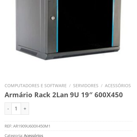
COMPUTADORES E SOFTWARE
/
SERVIDORES
/
ACESSÓRIOS
Armário Rack 2Lan 9U 19″ 600X450
Quantidade de Armário Rack 2Lan 9U 19" 600X450
REF:
AR1909U600X450M1
Categoria:
Acessórios