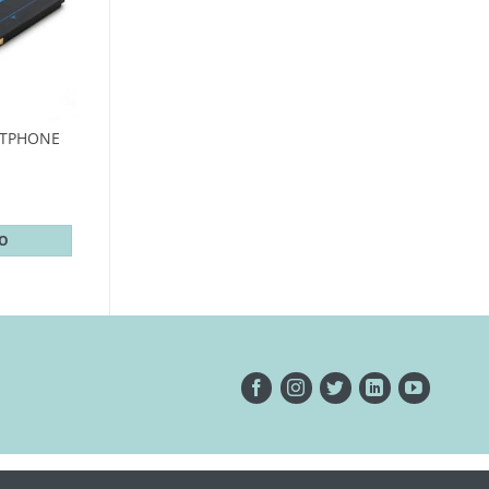
RTPHONE
TO