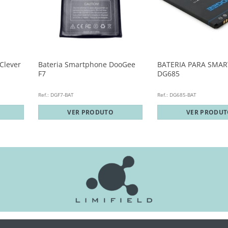
Clever
Bateria Smartphone DooGee
BATERIA PARA SMA
F7
DG685
Ref.: DGF7-BAT
Ref.: DG685-BAT
VER PRODUTO
VER PRODU