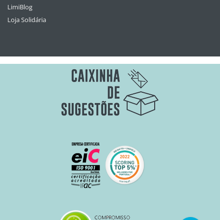
LimiBlog
Loja Solidária