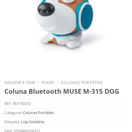
IMAGEM E SOM
/
ÁUDIO
/
COLUNAS PORTÁTEIS
Coluna Bluetooth MUSE M-315 DOG
REF:
M315DOG
Categoria:
Colunas Portáteis
Etiqueta:
Loja Solidária
EAN:
3700460206321