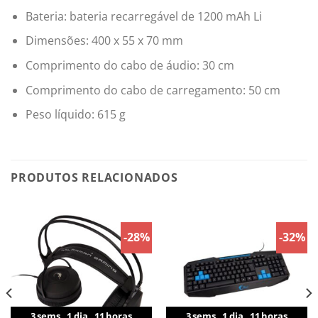
Bateria: bateria recarregável de 1200 mAh Li
Dimensões: 400 x 55 x 70 mm
Comprimento do cabo de áudio: 30 cm
Comprimento do cabo de carregamento: 50 cm
Peso líquido: 615 g
PRODUTOS RELACIONADOS
-28%
-32%
3
sems
1
dia
11
horas
3
sems
1
dia
11
horas