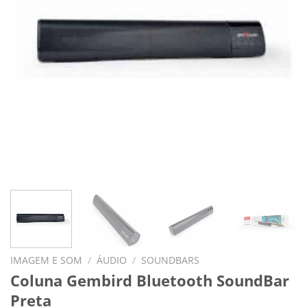
IMAGEM E SOM
/
ÁUDIO
/
SOUNDBARS
Coluna Gembird Bluetooth SoundBar
Preta