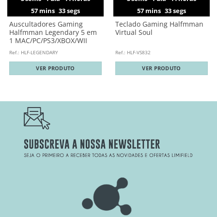
57
mins
33
segs
57
mins
33
segs
Auscultadores Gaming
Teclado Gaming Halfmman
Halfmman Legendary 5 em
Virtual Soul
1 MAC/PC/PS3/XBOX/WII
Ref.: HLF-LEGENDARY
Ref.: HLF-VS832
VER PRODUTO
VER PRODUTO