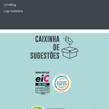
LimiBlog
Loja Solidária