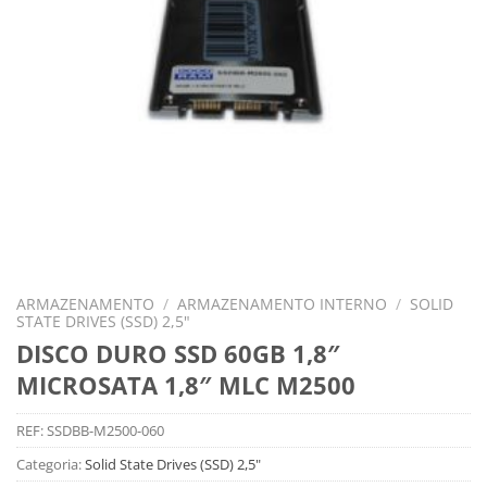
ARMAZENAMENTO
/
ARMAZENAMENTO INTERNO
/
SOLID
STATE DRIVES (SSD) 2,5"
DISCO DURO SSD 60GB 1,8″
MICROSATA 1,8″ MLC M2500
REF:
SSDBB-M2500-060
Categoria:
Solid State Drives (SSD) 2,5"