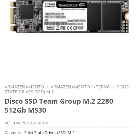
ARMAZENAMENTO
/
ARMAZENAMENTO INTERNO
/
SOLID
STATE DRIVES (SSD) M.2
Disco SSD Team Group M.2 2280
512Gb MS30
REF:
TM8PS7512G0C101
Categoria:
Solid State Drives (SSD) M.2